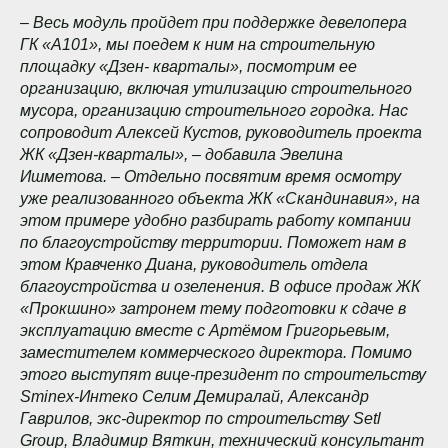
–
Весь модуль пройдет при поддержке девелопера
ГК «А101», мы поедем к ним на строительную
площадку «Дзен- кварталы», посмотрим ее
организацию, включая утилизацию строительного
мусора, организацию строительного городка. Нас
сопроводит Алексей Кустов, руководитель проекта
ЖК «Дзен-кварталы», – добавила Эвелина
Ишметова. – Отдельно посвятим время осмотру
уже реализованного объекта ЖК «Скандинавия», на
этом примере удобно разбирать работу компании
по благоустройству территории. Поможет нам в
этом Кравченко Диана, руководитель отдела
благоустройства и озеленения. В офисе продаж ЖК
«Прокшино» затронем тему подготовки к сдаче в
эксплуатацию вместе с Артёмом Григорьевым,
заместителем коммерческого директора. Помимо
этого выступят вице-президент по строительству
Sminex-Интеко Селим Демиралай, Александр
Гаврилов, экс-директор по строительству Setl
Group, Владимир Вяткин, технический консультант